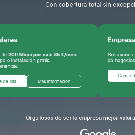
Con cobertura total sin excepciones.
Empresas
 por solo 35 €/mes.
Soluciones de Internet Sa
ón gratis.
de negocios en capa LEO
Darme de alta
Más información
rgullosos de ser la empresa mejor valorada del secto