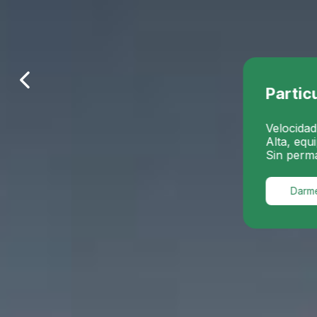
Particulares
Velocidad de
200 Mbps
Alta, equipo e instalaci
Sin permanencia.
Darme de alta
O